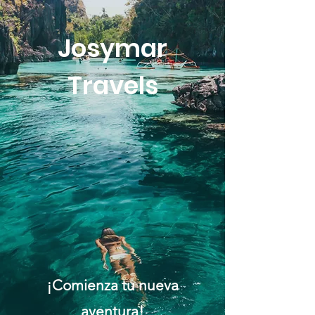
Josymar
Travels
¡Comienza tu nueva
aventura!